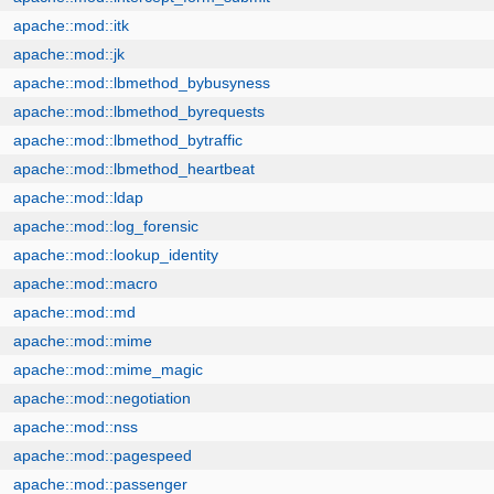
apache::mod::itk
apache::mod::jk
apache::mod::lbmethod_bybusyness
apache::mod::lbmethod_byrequests
apache::mod::lbmethod_bytraffic
apache::mod::lbmethod_heartbeat
apache::mod::ldap
apache::mod::log_forensic
apache::mod::lookup_identity
apache::mod::macro
apache::mod::md
apache::mod::mime
apache::mod::mime_magic
apache::mod::negotiation
apache::mod::nss
apache::mod::pagespeed
apache::mod::passenger