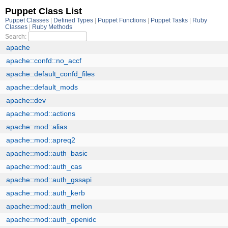
Puppet Class List
Puppet Classes
Defined Types
Puppet Functions
Puppet Tasks
Ruby
Classes
Ruby Methods
Search:
apache
apache::confd::no_accf
apache::default_confd_files
apache::default_mods
apache::dev
apache::mod::actions
apache::mod::alias
apache::mod::apreq2
apache::mod::auth_basic
apache::mod::auth_cas
apache::mod::auth_gssapi
apache::mod::auth_kerb
apache::mod::auth_mellon
apache::mod::auth_openidc