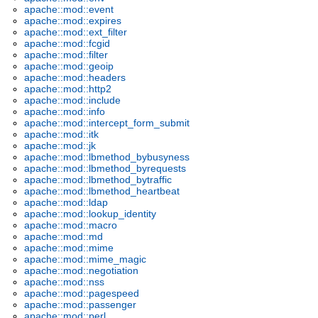
apache::mod::event
apache::mod::expires
apache::mod::ext_filter
apache::mod::fcgid
apache::mod::filter
apache::mod::geoip
apache::mod::headers
apache::mod::http2
apache::mod::include
apache::mod::info
apache::mod::intercept_form_submit
apache::mod::itk
apache::mod::jk
apache::mod::lbmethod_bybusyness
apache::mod::lbmethod_byrequests
apache::mod::lbmethod_bytraffic
apache::mod::lbmethod_heartbeat
apache::mod::ldap
apache::mod::lookup_identity
apache::mod::macro
apache::mod::md
apache::mod::mime
apache::mod::mime_magic
apache::mod::negotiation
apache::mod::nss
apache::mod::pagespeed
apache::mod::passenger
apache::mod::perl