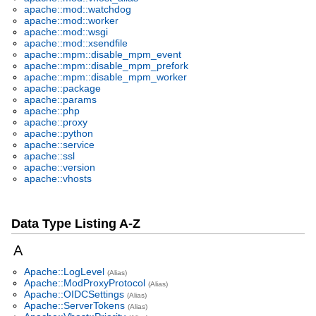
apache::mod::watchdog
apache::mod::worker
apache::mod::wsgi
apache::mod::xsendfile
apache::mpm::disable_mpm_event
apache::mpm::disable_mpm_prefork
apache::mpm::disable_mpm_worker
apache::package
apache::params
apache::php
apache::proxy
apache::python
apache::service
apache::ssl
apache::version
apache::vhosts
Data Type Listing A-Z
A
Apache::LogLevel
(Alias)
Apache::ModProxyProtocol
(Alias)
Apache::OIDCSettings
(Alias)
Apache::ServerTokens
(Alias)