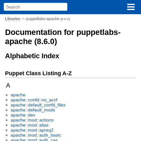
»
Libraries
puppetlabs-apache
(8.6.0)
Documentation for puppetlabs-
apache (8.6.0)
Alphabetic Index
Puppet Class Listing A-Z
A
apache
apache::confd::no_accf
apache::default_confd_files
apache::default_mods
apache::dev
apache::mod::actions
apache::mod::alias
apache::mod::apreq2
apache::mod::auth_basic
apache::mod::auth_cas