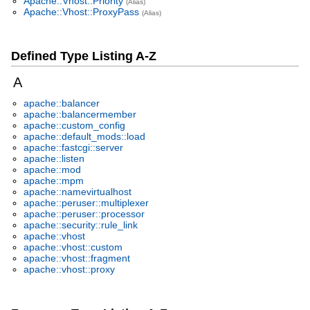
Apache::Vhost::Priority
(Alias)
Apache::Vhost::ProxyPass
(Alias)
Defined Type Listing A-Z
A
apache::balancer
apache::balancermember
apache::custom_config
apache::default_mods::load
apache::fastcgi::server
apache::listen
apache::mod
apache::mpm
apache::namevirtualhost
apache::peruser::multiplexer
apache::peruser::processor
apache::security::rule_link
apache::vhost
apache::vhost::custom
apache::vhost::fragment
apache::vhost::proxy