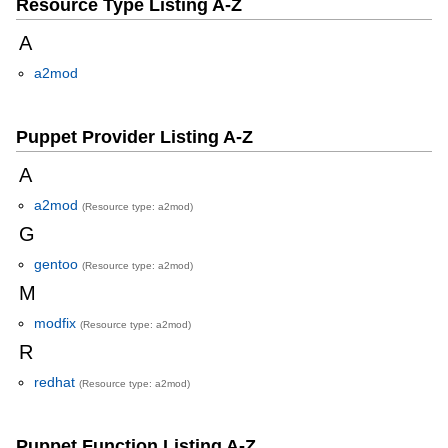
Resource Type Listing A-Z
A
a2mod
Puppet Provider Listing A-Z
A
a2mod
(Resource type: a2mod)
G
gentoo
(Resource type: a2mod)
M
modfix
(Resource type: a2mod)
R
redhat
(Resource type: a2mod)
Puppet Function Listing A-Z