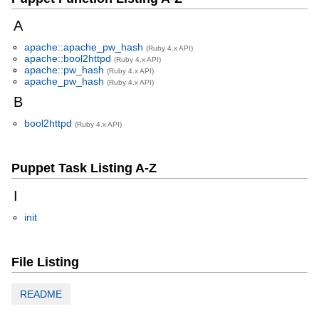
A
apache::apache_pw_hash
(Ruby 4.x API)
apache::bool2httpd
(Ruby 4.x API)
apache::pw_hash
(Ruby 4.x API)
apache_pw_hash
(Ruby 4.x API)
B
bool2httpd
(Ruby 4.x API)
Puppet Task Listing A-Z
I
init
File Listing
README